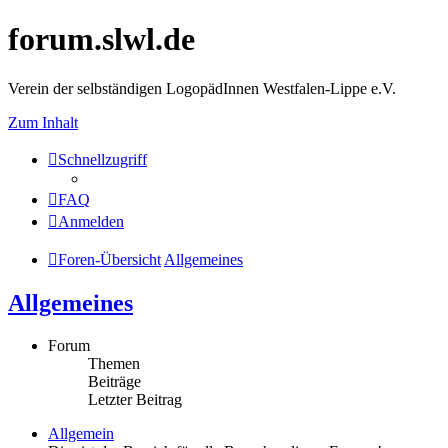
forum.slwl.de
Verein der selbständigen LogopädInnen Westfalen-Lippe e.V.
Zum Inhalt
Schnellzugriff
FAQ
Anmelden
Foren-Übersicht
Allgemeines
Allgemeines
Forum
Themen
Beiträge
Letzter Beitrag
Allgemein