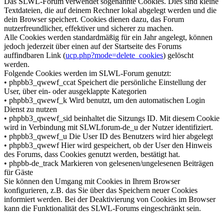
Das SLWL-Forum verwendet sogenannte Cookies. Dies sind kleine
Textdateien, die auf deinem Rechner lokal abgelegt werden und die
dein Browser speichert. Cookies dienen dazu, das Forum
nutzerfreundlicher, effektiver und sicherer zu machen.
Alle Cookies werden standardmäßig für ein Jahr angelegt, können
jedoch jederzeit über einen auf der Startseite des Forums
auffindbaren Link (
ucp.php?mode=delete_cookies
) gelöscht
werden.
Folgende Cookies werden im SLWL-Forum genutzt:
• phpbb3_qwewf_ccat Speichert die persönliche Einstellung der
User, über ein- oder ausgeklappte Kategorien
• phpbb3_qwewf_k Wird benutzt, um den automatischen Login
Dienst zu nutzen
• phpbb3_qwewf_sid beinhaltet die Sitzungs ID. Mit diesem Cookie
wird in Verbindung mit SLWLforum-de_u der Nutzer identifiziert.
• phpbb3_qwewf_u Die User ID des Benutzers wird hier abgelegt
• phpbb3_qwewf Hier wird gespeichert, ob der User den Hinweis
des Forums, dass Cookies genutzt werden, bestätigt hat.
• phpbb-de_track Markieren von gelesenen/ungelesenen Beiträgen
für Gäste
Sie können den Umgang mit Cookies in Ihrem Browser
konfigurieren, z.B. das Sie über das Speichern neuer Cookies
informiert werden. Bei der Deaktivierung von Cookies im Browser
kann die Funktionalität des SLWL-Forums eingeschränkt sein.