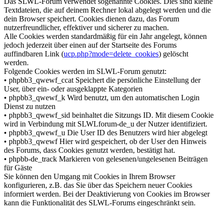
Das SLWL-Forum verwendet sogenannte Cookies. Dies sind kleine
Textdateien, die auf deinem Rechner lokal abgelegt werden und die
dein Browser speichert. Cookies dienen dazu, das Forum
nutzerfreundlicher, effektiver und sicherer zu machen.
Alle Cookies werden standardmäßig für ein Jahr angelegt, können
jedoch jederzeit über einen auf der Startseite des Forums
auffindbaren Link (
ucp.php?mode=delete_cookies
) gelöscht
werden.
Folgende Cookies werden im SLWL-Forum genutzt:
• phpbb3_qwewf_ccat Speichert die persönliche Einstellung der
User, über ein- oder ausgeklappte Kategorien
• phpbb3_qwewf_k Wird benutzt, um den automatischen Login
Dienst zu nutzen
• phpbb3_qwewf_sid beinhaltet die Sitzungs ID. Mit diesem Cookie
wird in Verbindung mit SLWLforum-de_u der Nutzer identifiziert.
• phpbb3_qwewf_u Die User ID des Benutzers wird hier abgelegt
• phpbb3_qwewf Hier wird gespeichert, ob der User den Hinweis
des Forums, dass Cookies genutzt werden, bestätigt hat.
• phpbb-de_track Markieren von gelesenen/ungelesenen Beiträgen
für Gäste
Sie können den Umgang mit Cookies in Ihrem Browser
konfigurieren, z.B. das Sie über das Speichern neuer Cookies
informiert werden. Bei der Deaktivierung von Cookies im Browser
kann die Funktionalität des SLWL-Forums eingeschränkt sein.